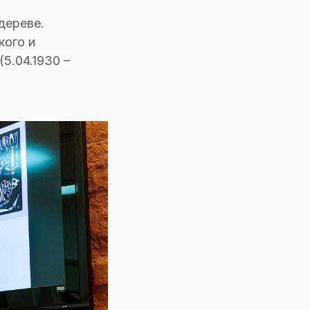
дереве.
кого и
5.04.1930 –