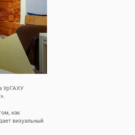
на УрГАХУ
».
ом, как
ждает визуальный