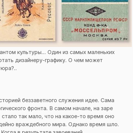
антом культуры... Один из самых маленьких
отать дизайнеру-графику. О чем может
юра?..
историей беззаветного служения идее. Сама
ического фронта. В самом начале, на заре
 стало так мало, что на какое-то время оно
дейно враждебного мира. Однако время шло.
 Когда в результате завоеваний