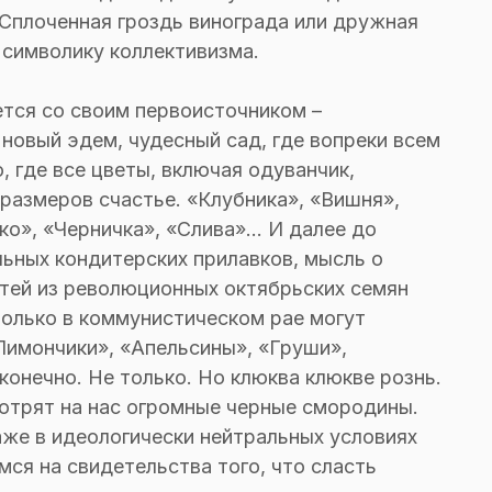
 Сплоченная гроздь винограда или дружная
символику коллективизма.
ется со своим первоисточником –
новый эдем, чудесный сад, где вопреки всем
, где все цветы, включая одуванчик,
 размеров счастье. «Клубника», «Вишня»,
о», «Черничка», «Слива»... И далее до
льных кондитерских прилавков, мысль о
стей из революционных октябрьских семян
олько в коммунистическом рае могут
имончики», «Апельсины», «Груши»,
конечно. Не только. Но клюква клюкве рознь.
мотрят на нас огромные черные смородины.
же в идеологически нейтральных условиях
ся на свидетельства того, что сласть