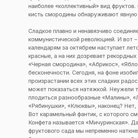
наиболее «коллективный» вид фруктов.
кисть смородины обнаруживают явную 
Сладкое плавно и ненавязчиво соединя
коммунистической революцией. И вот – 
календарям за октябрем наступает лето
красные, а на них дозревает рекордных
«Черная смородина», «Абрикос», «Яблок
бесконечности. Сегодня, на фоне изоби
произрастании всех этих сладких радо
может показаться натяжкой. Неужели т
плодиться разнообразные «Малины», «Л
«Рябинушки», «Клюквы», наконец? Нет, 
Вот карамельный фантик, с которого с
Конфета называется «Мичуринская». Да
фруктового сада мы непременно наткнем