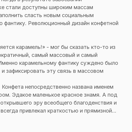
же стали доступны широким массам
наполнить сласть новым социальным
о фантику. Революционный дизайн конфетной
ется карамель!» - мог бы сказать кто-то из
ократичный, самый массовый и самый
 Именно карамельному фантику суждено было
 и зафиксировать эту связь в массовом
. Конфета непосредственно названа именем
ром. Эдакое маленькое красное знамя. А под
 открывшего эру всеобщего благоденствия и
 всегда привлекал краткостью и прямизной...