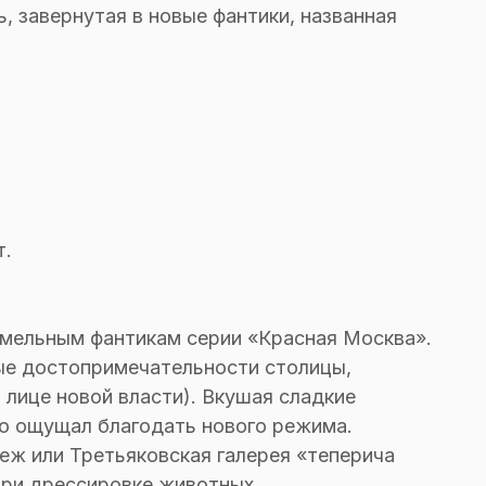
, завернутая в новые фантики, названная
т.
амельным фантикам серии «Красная Москва».
ые достопримечательности столицы,
 лице новой власти). Вкушая сладкие
ю ощущал благодать нового режима.
еж или Третьяковская галерея «теперича
при дрессировке животных.