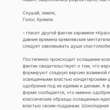
Слушай, земля,
Голос Кремля.
– гласит другой фантик карамели «Крас
давние времена кремлевские мечтатели
следует завоевывать души сластолюби
Постепенно происходит ослащение всех
фантик свидетельствует о том, что ве
формируют сладкую версию взаимной л
освященными властью кондитерскими щ
одобрение под ее идеями и делами. А фа
форме сообщается, что именно одобря
классические образцы ослащенных идео
властью своим подданым. Шоколадная 