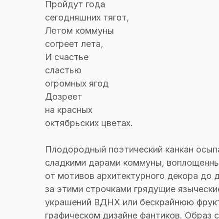
Пройдут года
сегодняшних тягот,
Летом коммуны
согреет лета,
И счастье
сластью
огромных ягод
Дозреет
на красных
октябрьских цветах.
Плодородный поэтический канкан осып
сладкими дарами коммуны, воплощенным
от мотивов архитектурного декора до д
за этими строчками грядущие языческ
украшений ВДНХ или бескрайнюю фрукт
графическом дизайне фантиков. Образ с