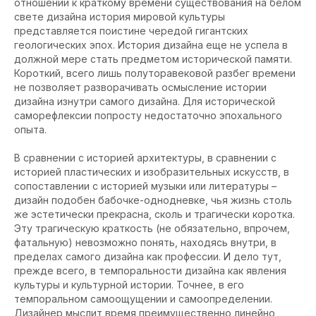
отношении к краткому времени существования на белом
свете дизайна история мировой культуры
представляется поистине чередой гигантских
геологических эпох. История дизайна еще не успела в
должной мере стать предметом исторической памяти.
Короткий, всего лишь полуторавековой разбег времени
не позволяет разворачивать осмысление истории
дизайна изнутри самого дизайна. Для исторической
саморефлексии попросту недостаточно эпохального
опыта.
В сравнении с историей архитектуры, в сравнении с
историей пластических и изобразительных искусств, в
сопоставлении с историей музыки или литературы –
дизайн подобен бабочке-однодневке, чья жизнь столь
же эстетически прекрасна, сколь и трагически коротка.
Эту трагическую краткость (не обязательно, впрочем,
фатальную) невозможно понять, находясь внутри, в
пределах самого дизайна как профессии. И дело тут,
прежде всего, в темпоральности дизайна как явления
культуры и культурной истории. Точнее, в его
темпоральном самоощущении и самоопределении.
Дизайнер мыслит время преимущественно линейно,