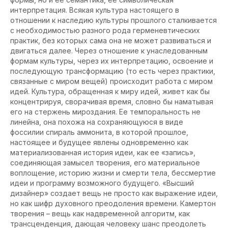
интерпретация. Всякая культура настоящего в
отношении к наследию культуры прошлого сталкивается
с необходимостью разного рода герменевтических
практик, без которых сама она не может развиваться и
двигаться далее. Через отношение к унаследованным
формам культуры, через их интерпретацию, освоение и
последующую трансформацию (то есть через практики,
связанные с миром вещей) происходит работа с миром
идей. Культура, обращенная к миру идей, живет как бы
концентрируя, сворачивая время, словно бы наматывая
его на стержень мироздания. Ее темпоральность не
линейна, она похожа на сохраняющуюся в виде
фоссилии спираль аммонита, в которой прошлое,
настоящее и будущее явлены одновременно как
материализованная история идеи, как ее «запись»,
соединяющая замысел творения, его материальное
воплощение, историю жизни и смерти тела, бессмертие
идеи и программу возможного будущего. «Высший
дизайнер» создает вещь не просто как выражение идеи,
но как шифр духовного преодоления времени. Камертон
творения – вещь как надвременной алгоритм, как
трансценденция, дающая человеку шанс преодолеть