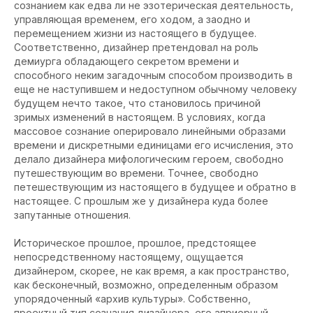
сознанием как едва ли не эзотерическая деятельность,
управляющая временем, его ходом, а заодно и
перемещением жизни из настоящего в будущее.
Соответственно, дизайнер претендовал на роль
демиурга обладающего секретом времени и
способного неким загадочным способом производить в
еще не наступившем и недоступном обычному человеку
будущем нечто такое, что становилось причиной
зримых изменений в настоящем. В условиях, когда
массовое сознание оперировало линейными образами
времени и дискретными единицами его исчисления, это
делало дизайнера мифологическим героем, свободно
путешествующим во времени. Точнее, свободно
петешествующим из настоящего в будущее и обратно в
настоящее. С прошлым же у дизайнера куда более
запутанные отношения.
Историческое прошлое, прошлое, предстоящее
непосредственному настоящему, ощущается
дизайнером, скорее, не как время, а как пространство,
как бесконечный, возможно, определенным образом
упорядоченный «архив культуры». Собственно,
проектный тип сознания дизайнера, его априорный