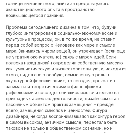
границы имманентного, выйти за пределы узкого
экзистенциального опыта в пространство
возвышающегося познания.
Проблема сегодняшнего дизайна в том, что, будучи
глубоко интегрирован в социально-экономические и
культурные процессы, он, в то же время, не ставит
перед собой вопрос о Человеке как мере и смысле
мира. Занимаясь миром вещей, он утрачивает (если еще
не утратил окончательно) связь с миром идей. Если
полвека назад дизайн определял собственную миссию
как гуманистическую и жизнестроительную, и, исходя из
этого, видел свою особую, осмысленную роль в
«культурной фоссилизации», то сегодня, прекратив
заниматься теоретическими и философскими
рефлексиями и сосредоточившись исключительно на
прикладных аспектах деятельности, дизайн сам стал
пассивным объектом практик замещения – прежде
всего, замещения смыслов и ценностей. Фигура
дизайнера, некогда воспринимавшаяся как фигура героя
в самом высоком, античном смысле, перестала быть
таковой не только в общественном сознании, но и