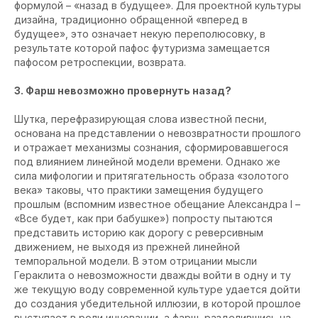
формулой – «назад в будущее». Для проектной культуры
дизайна, традиционно обращенной «вперед в
будущее», это означает некую переполюсовку, в
результате которой пафос футуризма замещается
пафосом ретроспекции, возврата.
3. Фарш невозможно провернуть назад?
Шутка, перефразирующая слова известной песни,
основана на представлении о невозвратности прошлого
и отражает механизмы сознания, сформировавшегося
под влиянием линейной модели времени. Однако же
сила мифологии и притягательность образа «золотого
века» таковы, что практики замещения будущего
прошлым (вспомним известное обещание Александра I –
«Все будет, как при бабушке») попросту пытаются
представить историю как дорогу с реверсивным
движением, не выходя из прежней линейной
темпоральной модели. В этом отрицании мысли
Гераклита о невозможности дважды войти в одну и ту
же текущую воду современной культуре удается дойти
до создания убедительной иллюзии, в которой прошлое
выступает в роли инновации, а фарш, разделившись на