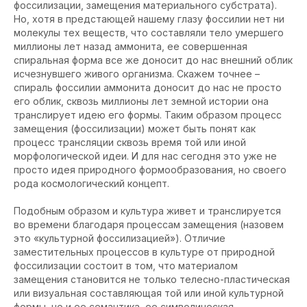
фоссилизации, замещения материального субстрата).
Но, хотя в предстающей нашему глазу фоссилии нет ни
молекулы тех веществ, что составляли тело умершего
миллионы лет назад аммонита, ее совершенная
спиральная форма все же доносит до нас внешний облик
исчезнувшего живого организма. Скажем точнее –
спираль фоссилии аммонита доносит до нас не просто
его облик, сквозь миллионы лет земной истории она
транслирует идею его формы. Таким образом процесс
замещения (фоссилизации) может быть понят как
процесс трансляции сквозь время той или иной
морфологической идеи. И для нас сегодня это уже не
просто идея природного формообразования, но своего
рода космологический концепт.
Подобным образом и культура живет и транслируется
во времени благодаря процессам замещения (назовем
это «культурной фоссилизацией»). Отличие
заместительных процессов в культуре от природной
фоссилизации состоит в том, что материалом
замещения становится не только телесно-пластическая
или визуальная составляющая той или иной культурной
формы, но и ее семантика, ее символическая