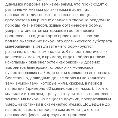
динамике подобна тем изменениям, что происходят с
различными живыми организмами в ходе так
называемого диагенеза – длительного процесса
преобразования рыхлых осадков в твердые осадочные
породы. Иначе говоря, живые органические формы,
умирая, становятся материалом геологических
процессов, в ходе которых происходит зачастую
полное вытеснение исходного органического субстрата
минеральным, в результате чего формируются
различного вида окаменелости. В палеонтологических
коллекциях можно, к примеру, видеть образцы таких
ископаемых окаменелостей как раковины древних
аммонитов (вымерших головоногих моллюсков,
существовавших на Земле сотни миллионов лет назад).
Собственно, дошедшие до нас образцы не являются
теми аммонитами, которые жили, скажем, в период
палеогена (примерно 60 миллионов лет назад). То, что
мы видим и трогаем, – результат длительных процессов
замещения исходных веществ другими, превратившими
умерший организм в окаменелую мумию. Дошедшее до
нас есть, строго говоря, не сам аммонит, а его так
называемая фоссилия (результат процесса