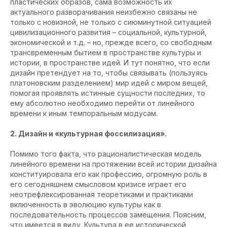
пластических образов, сама возможность их
актуального разворачивания неизбежно связаны не
только с новизной, не только с сиюминутной ситуацией
цивилизационного развития – социальной, культурной,
экономической и т.д. – но, прежде всего, со свободным
трансвременным бытием в пространстве культуры и
истории, в пространстве идей. И тут понятно, что если
дизайн претендует на то, чтобы связывать (пользуясь
платоновским разделением) мир идей с миром вещей,
помогая проявлять истинные сущности последних, то
ему абсолютно необходимо перейти от линейного
времени к иным темпоральным модусам.
2. Дизайн и «культурная фоссилизация».
Помимо того факта, что рационалистическая модель
линейного времени на протяжении всей истории дизайна
конституировала его как профессию, огромную роль в
его сегодняшнем смысловом кризисе играет его
неотрефлексированная теоретиками и практиками
включенность в эволюцию культуры как в
последовательность процессов замещения. Поясним,
что имеется в виду. Культура в ее исторической