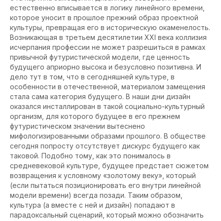
естественно вписывается в логику линейного времени,
которое уносит в прошлое прежний образ проектной
культуры, превращая его в историческую окаменелость.
Возникающая в третьем десятилетии XXI века коллизия
исчерпания профессии не может разрешиться в рамках
привычной футуристической модели, где ценность
будущего априорно высока и безусловно позитивна. И
дело тут в том, что в сегодняшней культуре, в
особенности в отечественной, материалом замещения
стала сама категория будущего. В наши дни дизайн
оказался инсталлирован в такой социально-культурный
организм, для которого будущее в его прежнем
футуристическом значении вытеснено
мифологизированными образами прошлого. В обществе
сегодня попросту отсутствует дискурс будущего как
таковой. Подобно тому, как это понималось в
средневековой культуре, будущее предстает сюжетом
возвращения к условному «золотому веку», который
(если пытаться позиционировать его внутри линейной
модели времени) всегда позади. Таким образом,
культура (а вместе с ней и дизайн) попадают в
парадоксальный сценарий, который можно обозначить