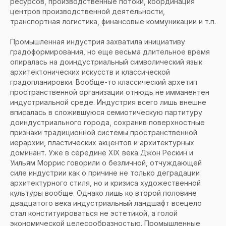
ресурсов, производственные потоки, координация
центров производственной деятельности,
транспортная логистика, финансовые коммуникации и т.п.
Промышленная индустрия захватила инициативу
градоформирования, но еще весьма длительное время
опиралась на доиндустриальный символический язык
архитектонических искусств и классической
градопланировки. Вообще-то классический архетип
пространственной организации отнюдь не имманентен
индустриальной среде. Индустрия всего лишь внешне
вписалась в сложившуюся семиотическую партитуру
доиндустриального города, сохранив поверхностные
признаки традиционной системы пространственной
иерархии, пластических акцентов и архитектурных
доминант. Уже в середине XIX века Джон Рескин и
Уильям Моррис говорили о безличной, отчуждающей
силе индустрии как о причине не только деградации
архитектурного стиля, но и кризиса художественной
культуры вообще. Однако лишь ко второй половине
двадцатого века индустриальный ландшафт всецело
стал конституироваться не эстетикой, а голой
экономической целесообразностью. Промышленные