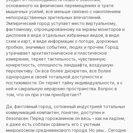
основанного на физических перемещениях и трате
мышечных усилий, все меньше связано с накоплением
непосредственных зрительных впечатлений.
Эмпирический город уступает место виртуальному,
фантомному, спроецированному на экраны мониторов и
дисплеев в виде отдельных избранных видов, в виде
схем и карт, в виде информации о погоде, дорожных
пробках, значимых событиях, людях и прочем. Город
утрачивает архитектоническое и пластическое
измерения, теряет тактильность, чувственную
конкретность, сплошность ландшафта, воздушную
перспективу. Он все более дискретен, все более
однороден в своей тотальной доступности и
постижимости. Он теряет тайну индивидуальности, а с
ней и сакральную иерархию пространства. Вопрос в
том, что он при этом приобретает?
Да, фантомный город, сотканный индустрией тотальных
коммуникаций компактен, понятен, доступен и
безопасен. Перед горожанином он весь – как на ладони,
и даже есть соблазн сравнить его с уютным
микрокосмом средневекового города. Но увы… Сегодня