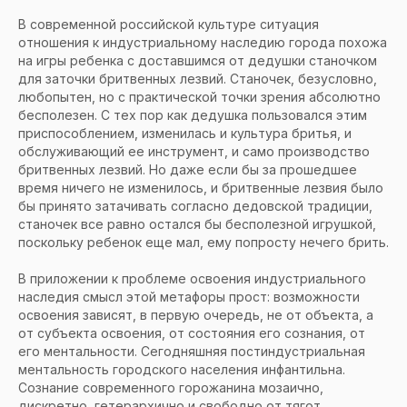
В современной российской культуре ситуация
отношения к индустриальному наследию города похожа
на игры ребенка с доставшимся от дедушки станочком
для заточки бритвенных лезвий. Станочек, безусловно,
любопытен, но с практической точки зрения абсолютно
бесполезен. С тех пор как дедушка пользовался этим
приспособлением, изменилась и культура бритья, и
обслуживающий ее инструмент, и само производство
бритвенных лезвий. Но даже если бы за прошедшее
время ничего не изменилось, и бритвенные лезвия было
бы принято затачивать согласно дедовской традиции,
станочек все равно остался бы бесполезной игрушкой,
поскольку ребенок еще мал, ему попросту нечего брить.
В приложении к проблеме освоения индустриального
наследия смысл этой метафоры прост: возможности
освоения зависят, в первую очередь, не от объекта, а
от субъекта освоения, от состояния его сознания, от
его ментальности. Сегодняшняя постиндустриальная
ментальность городского населения инфантильна.
Сознание современного горожанина мозаично,
дискретно, гетерархично и свободно от тягот