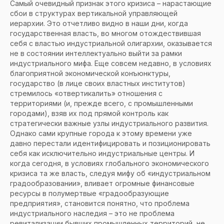
Самый очевидный признак этого кризиса – нарастающие
сбои в структурах вертикальной управляющей
иерархии. Это отчетливо видно в наши дни, когда
государственная власть, во многом отождествившая
себя с властью индустриальной олигархии, оказывается
не в состоянии интеллектуально выйти за рамки
индустриального мифа. Еще совсем недавно, в условиях
благоприятной экономической конъюнктуры,
государство (в лице своих властных институтов)
стремилось «отвертикалить» отношения с
территориями (и, прежде всего, с промышленными
городами), взяв их под прямой контроль как
стратегически важные узлы индустриального развития.
Однако сами крупные города к этому времени уже
давно перестали идентифицировать и позиционировать
себя как исключительно индустриальные центры. И
когда сегодня, в условиях глобального экономического
кризиса та же власть, следуя мифу об «индустриальном
градообразовании», вливает огромные финансовые
ресурсы в полумертвые «градообразующие
предприятия», становится понятно, что проблема
индустриального наследия – это не проблема
ревитализации бывших промышленных территорий, не