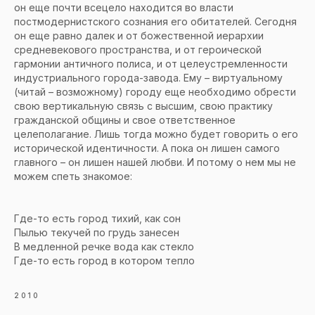
он еще почти всецело находится во власти
постмодернистского сознания его обитателей. Сегодня
он еще равно далек и от божественной иерархии
средневекового пространства, и от героической
гармонии античного полиса, и от целеустремленности
индустриального города-завода. Ему – виртуальному
(читай – возможному) городу еще необходимо обрести
свою вертикальную связь с высшим, свою практику
гражданской общины и свое ответственное
целеполагание. Лишь тогда можно будет говорить о его
исторической идентичности. А пока он лишен самого
главного – он лишен нашей любви. И потому о нем мы не
можем спеть знакомое:
Где-то есть город тихий, как сон
Пылью текучей по грудь занесен
В медленной речке вода как стекло
Где-то есть город в котором тепло
2010