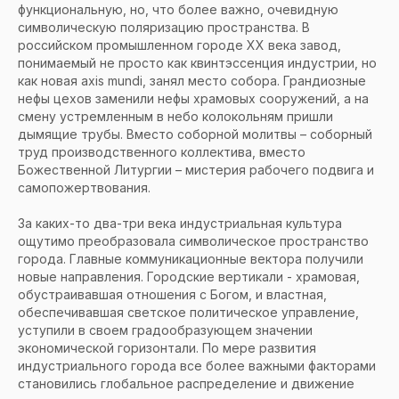
функциональную, но, что более важно, очевидную
символическую поляризацию пространства. В
российском промышленном городе ХХ века завод,
понимаемый не просто как квинтэссенция индустрии, но
как новая axis mundi, занял место собора. Грандиозные
нефы цехов заменили нефы храмовых сооружений, а на
смену устремленным в небо колокольням пришли
дымящие трубы. Вместо соборной молитвы – соборный
труд производственного коллектива, вместо
Божественной Литургии – мистерия рабочего подвига и
самопожертвования.
За каких-то два-три века индустриальная культура
ощутимо преобразовала символическое пространство
города. Главные коммуникационные вектора получили
новые направления. Городские вертикали - храмовая,
обустраивавшая отношения с Богом, и властная,
обеспечивавшая светское политическое управление,
уступили в своем градообразующем значении
экономической горизонтали. По мере развития
индустриального города все более важными факторами
становились глобальное распределение и движение