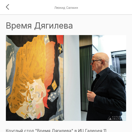
Леонид Салмин
Время Дягилева
Круглый стол "Время Дягилева" в ИЦ Галерея 11