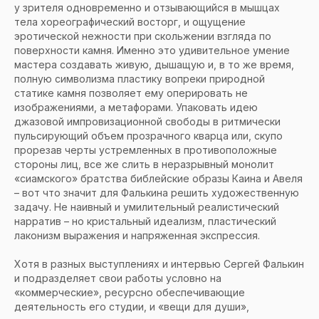
у зрителя одновременно и отзывающийся в мышцах
тела хореографический восторг, и ощущение
эротической нежности при скольжении взгляда по
поверхности камня. Именно это удивительное умение
мастера создавать живую, дышащую и, в то же время,
полную символизма пластику вопреки природной
статике камня позволяет ему оперировать не
изображениями, а метафорами. Упаковать идею
джазовой импровизационной свободы в ритмически
пульсирующий объем прозрачного кварца или, скупо
прорезав черты устремленных в противоположные
стороны лиц, все же слить в неразрывный монолит
«сиамского» братства библейские образы Каина и Авеля
– вот что значит для Фалькина решить художественную
задачу. Не наивный и умилительный реалистический
нарратив – но кристальный идеализм, пластический
лаконизм выражения и напряженная экспрессия.
Хотя в разных выступлениях и интервью Сергей Фалькин
и подразделяет свои работы условно на
«коммерческие», ресурсно обеспечивающие
деятельность его студии, и «вещи для души»,