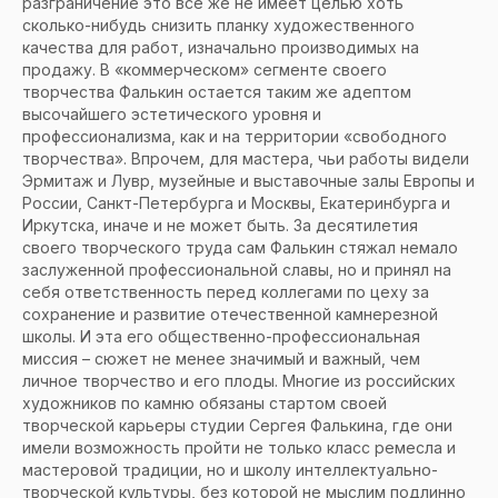
разграничение это все же не имеет целью хоть
сколько-нибудь снизить планку художественного
качества для работ, изначально производимых на
продажу. В «коммерческом» сегменте своего
творчества Фалькин остается таким же адептом
высочайшего эстетического уровня и
профессионализма, как и на территории «свободного
творчества». Впрочем, для мастера, чьи работы видели
Эрмитаж и Лувр, музейные и выставочные залы Европы и
России, Санкт-Петербурга и Москвы, Екатеринбурга и
Иркутска, иначе и не может быть. За десятилетия
своего творческого труда сам Фалькин стяжал немало
заслуженной профессиональной славы, но и принял на
себя ответственность перед коллегами по цеху за
сохранение и развитие отечественной камнерезной
школы. И эта его общественно-профессиональная
миссия – сюжет не менее значимый и важный, чем
личное творчество и его плоды. Многие из российских
художников по камню обязаны стартом своей
творческой карьеры студии Сергея Фалькина, где они
имели возможность пройти не только класс ремесла и
мастеровой традиции, но и школу интеллектуально-
творческой культуры, без которой не мыслим подлинно