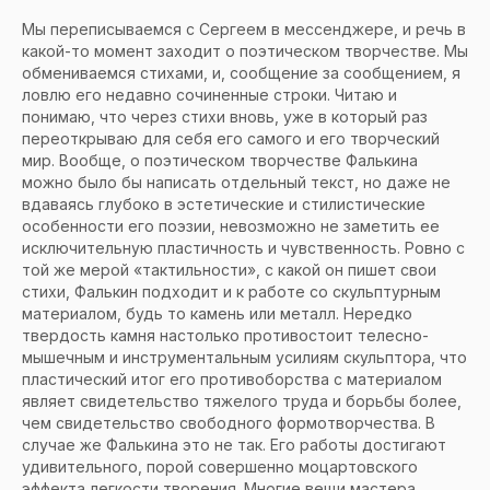
Мы переписываемся с Сергеем в мессенджере, и речь в
какой-то момент заходит о поэтическом творчестве. Мы
обмениваемся стихами, и, сообщение за сообщением, я
ловлю его недавно сочиненные строки. Читаю и
понимаю, что через стихи вновь, уже в который раз
переоткрываю для себя его самого и его творческий
мир. Вообще, о поэтическом творчестве Фалькина
можно было бы написать отдельный текст, но даже не
вдаваясь глубоко в эстетические и стилистические
особенности его поэзии, невозможно не заметить ее
исключительную пластичность и чувственность. Ровно с
той же мерой «тактильности», с какой он пишет свои
стихи, Фалькин подходит и к работе со скульптурным
материалом, будь то камень или металл. Нередко
твердость камня настолько противостоит телесно-
мышечным и инструментальным усилиям скульптора, что
пластический итог его противоборства с материалом
являет свидетельство тяжелого труда и борьбы более,
чем свидетельство свободного формотворчества. В
случае же Фалькина это не так. Его работы достигают
удивительного, порой совершенно моцартовского
эффекта легкости творения. Многие вещи мастера