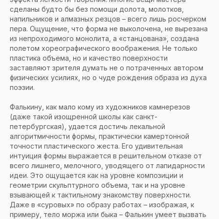
сделаны будто бы без помощи долота, молотков,
напильников и алмазных резцов – всего лишь росчерком
пера. Ощущение, что форма не выколочена, не вырезана
из непроходимого монолита, а «станцована», создана
полетом хореографического воображения. Не только
пластика объема, но и качество поверхности
заставляют зрителя думать не о потраченных автором
физических усилиях, но о чуде рождения образа из духа
поэзии.
Фалькину, как мало кому из художников камнерезов
(даже такой изощренной школы как санкт-
петербургская), удается достичь лекальной
алгоритмичности формы, практически камертонной
точности пластического жеста. Его удивительная
интуиция формы выражается в решительном отказе от
всего лишнего, мелочного, уводящего от лапидарности
идеи. Это ощущается как на уровне композиции и
геометрии скульптурного объема, так и на уровне
взывающей к тактильному знакомству поверхности.
Даже в «суровых» по образу работах – изображая, к
примеру, тело моржа или быка – Фалькин умеет вызвать