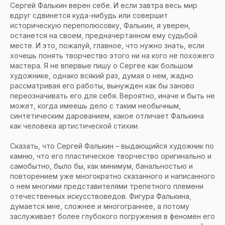
Сергей Фалькин верен себе. И если завтра весь мир
вдруг сдвинется куда-нибудь или совершит
историческую переполюсовку, Фалькин, я уверен,
останется на своем, предначертанном ему судьбой
месте. И это, пожалуй, главное, что нужно знать, если
хочешь понять творчество этого ни на кого не похожего
мастера. Я не впервые пишу о Сергее как большом
художнике, однако всякий раз, думая о нем, жадно
рассматривая его работы, вынужден как бы заново
переозначивать его для себя. Вероятно, иначе и быть не
может, когда имеешь дело с таким необычным,
синтетическим дарованием, какое отличает Фалькина
как человека артистической стихии.
Сказать, что Сергей Фалькин – выдающийся художник по
камню, что его пластическое творчество оригинально и
самобытно, было бы, как минимум, банальностью и
повторением уже многократно сказанного и написанного
о нем многими представителями трепетного племени
отечественных искусствоведов. Фигура Фалькина,
думается мне, сложнее и многограннее, а потому
заслуживает более глубокого погружения в феномен его