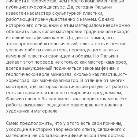
личности и творчества, чем просто комплиментарный
публицистический дискурс. Да, сегодня Фалькин
известен как мастер скульптурной пластики,
работающий преимущественно с камнем. Однако
историю его отношений с этим материалом невозможно
объяснить лишь силой мастеровой традиции или исходя
из некой метафизики камня. Да, диктат камня, его
трансвременной «геологический текст» есть извечные
условия работы скульптора, переводящего на язык
каменной пластики свои идеи и образы. Но Фалькин
делает этот перевод не столько как мастер-камнерез,
всегда вынужденный подчиняться законам физики и
геологической воле минерала, сколько как пластицист-
хореограф, как маг-визуализатор. В отличие от многих
мастеров, для которых пластический результат работы
есть история молитвенного смирения перед камнем,
Фалькин словно бы сам умеет «заговорить» камень. Его
работы вызывают ощущение равноправного диалога
художника и материала.
Смею предположить, что у этого есть свои причины,
уходящие в историю творческого опыта, связанного с
материями, не обладающими физической твердостью