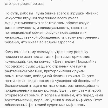
сто крат реальнее яви.
По сути, работы Глума ближе всего к игрушке. Именно
искусство игрушки подлиннее всего умеет
сконцентрировать в пластическом образе яркую
физиономичность, индивидуальность, характер,
потенциальный сюжет, рисунок поведения в их
непосредственной обращенности к тому внутреннему
ребёнку, что живёт во всяком взрослом.
Кому как не этому самому внутреннему ребёнку
прозрачно ясен посыл таких фантасмагорических
композиций, как, например, «Две птицы». Похожий на
городского сумасшедшего странный «летун» в
фантазийном одеянии, приторочивший к рукам
романтические, лебединой белизны крылья. Он уже
почти летит, сидя верхом на чудаковатой бескрылой и
большеносой птице в летных очках, разгоняющейся на
прицепленных к лапам роликах. Еще чуть-чуть – и герой
оторвется от земли. И тогда мы поймем, что перед нами
архетипический, перешагнувший в новый миф Икар. Этот
обновленный фантазией художника миф – лишь