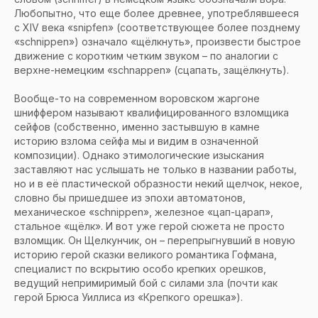
Любопытно, что еще более древнее, употреблявшееся
с XIV века «snipfen» (соответствующее более позднему
«schnippen») означало «щёлкнуть», произвести быстрое
движение с коротким четким звуком – по аналогии с
верхне-немецким «schnappen» (сцапать, защёлкнуть).
Вообще-то на современном воровском жаргоне
шниффером называют квалифицированного взломщика
сейфов (собственно, именно застывшую в камне
историю взлома сейфа мы и видим в означенной
композиции). Однако этимологические изыскания
заставляют нас услышать не только в названии работы,
но и в её пластической образности некий щелчок, некое,
словно бы пришедшее из эпохи автоматонов,
механическое «schnippen», железное «цап-царап»,
стальное «щёлк». И вот уже герой сюжета не просто
взломщик. Он Щелкунчик, он – перепрыгнувший в новую
историю герой сказки великого романтика Гофмана,
специалист по вскрытию особо крепких орешков,
ведущий непримиримый бой с силами зла (почти как
герой Брюса Уиллиса из «Крепкого орешка»).