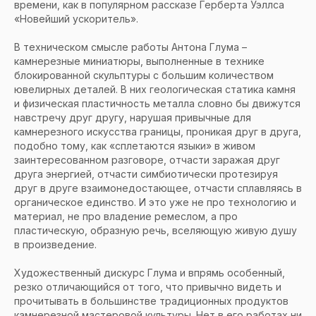
времени, как в популярном рассказе Герберта Уэллса
«Новейший ускоритель».
В техническом смысле работы Антона Глума –
камнерезные миниатюры, выполненные в технике
блокированной скульптуры с большим количеством
ювелирных деталей. В них геологическая статика камня
и физическая пластичность металла словно бы движутся
навстречу друг другу, нарушая привычные для
камнерезного искусства границы, проникая друг в друга,
подобно тому, как «сплетаются языки» в живом
заинтересованном разговоре, отчасти заражая друг
друга энергией, отчасти симбиотически протезируя
друг в друге взаимонедостающее, отчасти сплавляясь в
органическое единство. И это уже не про технологию и
материал, не про владение ремеслом, а про
пластическую, образную речь, вселяющую живую душу
в произведение.
Художественный дискурс Глума и впрямь особенный,
резко отличающийся от того, что привычно видеть и
прочитывать в большинстве традиционных продуктов
камнерезной мастеровой культуры. Нет в его работах ни