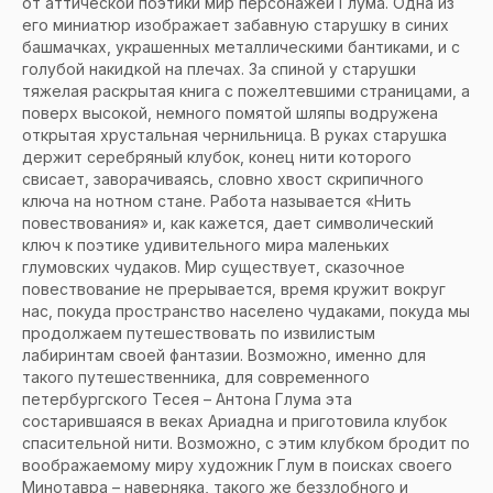
от аттической поэтики мир персонажей Глума. Одна из
его миниатюр изображает забавную старушку в синих
башмачках, украшенных металлическими бантиками, и с
голубой накидкой на плечах. За спиной у старушки
тяжелая раскрытая книга с пожелтевшими страницами, а
поверх высокой, немного помятой шляпы водружена
открытая хрустальная чернильница. В руках старушка
держит серебряный клубок, конец нити которого
свисает, заворачиваясь, словно хвост скрипичного
ключа на нотном стане. Работа называется «Нить
повествования» и, как кажется, дает символический
ключ к поэтике удивительного мира маленьких
глумовских чудаков. Мир существует, сказочное
повествование не прерывается, время кружит вокруг
нас, покуда пространство населено чудаками, покуда мы
продолжаем путешествовать по извилистым
лабиринтам своей фантазии. Возможно, именно для
такого путешественника, для современного
петербургского Тесея – Антона Глума эта
состарившаяся в веках Ариадна и приготовила клубок
спасительной нити. Возможно, с этим клубком бродит по
воображаемому миру художник Глум в поисках своего
Минотавра – наверняка, такого же беззлобного и