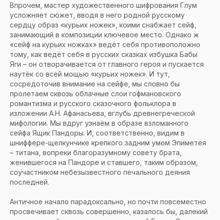
Впрочем, мастер художественного шифрования Глум
усложняет сюжет, вводя в него родной русскому
сердцу образ «курьих ножек», коими снабжает сейф,
занимающий в композиции ключевое место. Однако ж
«сейф на курьих ножках» ведёт себя противоположно
тому, как ведёт себя в русских сказках избушка Бабы
Яги – он отворачивается от главного героя и пускается
наутёк со всей мощью «курьих ножек». И тут,
сосредоточив внимание на сейфе, мы словно бы
пролетаем сквозь облачные слои гофмановского
романтизма и русского сказочного фольклора в
изложении А.Н. Афанасьева, вглубь древнегреческой
мифологии. Мы вдруг узнаём в образе взломанного
сейфа Ящик Пандоры. И, соответственно, видим в
шниффере-щелкунчике крепкого задним умом Эпиметея
– титана, вопреки благоразумному совету брата,
женившегося на Пандоре и ставшего, таким образом,
соучастником небезызвестного печального деяния
последней.
Античное начало парадоксально, но почти повсеместно
просвечивает сквозь совершенно, казалось бы, далекий