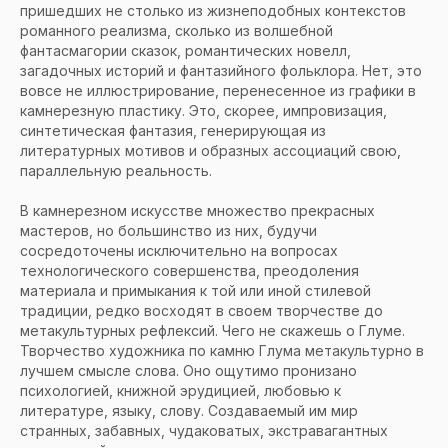
пришедших не столько из жизнеподобных контекстов
романного реализма, сколько из волшебной
фантасмагории сказок, романтических новелл,
загадочных историй и фантазийного фольклора. Нет, это
вовсе не иллюстрирование, перенесенное из графики в
камнерезную пластику. Это, скорее, импровизация,
синтетическая фантазия, генерирующая из
литературных мотивов и образных ассоциаций свою,
параллельную реальность.
В камнерезном искусстве множество прекрасных
мастеров, но большинство из них, будучи
сосредоточены исключительно на вопросах
технологического совершенства, преодоления
материала и примыкания к той или иной стилевой
традиции, редко восходят в своем творчестве до
метакультурных рефлексий. Чего не скажешь о Глуме.
Творчество художника по камню Глума метакультурно в
лучшем смысле слова. Оно ощутимо пронизано
психологией, книжной эрудицией, любовью к
литературе, языку, слову. Создаваемый им мир
странных, забавных, чудаковатых, экстравагантных