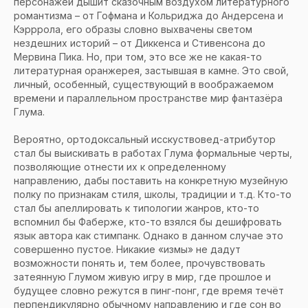
персонажей дышит сказочным воздухом литературного
романтизма – от Гофмана и Кольриджа до Андерсена и
Кэрррола, его образы словно выхвачены светом
нездешних историй – от Диккенса и Стивенсона до
Мервина Пика. Но, при том, это все же не какая-то
литературная оранжерея, застывшая в камне. Это свой,
личный, особенный, существующий в воображаемом
времени и параллельном пространстве мир фантазёра
Глума.
Вероятно, ортодоксальный исскуствовед-атрибутор
стал бы выискивать в работах Глума формальные черты,
позволяющие отнести их к определенному
направлению, дабы поставить на конкретную музейную
полку по признакам стиля, школы, традиции и т.д. Кто-то
стал бы апеллировать к типологии жанров, кто-то
вспомнил бы Фаберже, кто-то взялся бы дешифровать
язык автора как стимпанк. Однако в данном случае это
совершенно пустое. Никакие «измы» не дадут
возможности понять и, тем более, прочувствовать
затеянную Глумом живую игру в мир, где прошлое и
будущее словно режутся в пинг-понг, где время течёт
перпендикулярно обычному направлению и где сон во