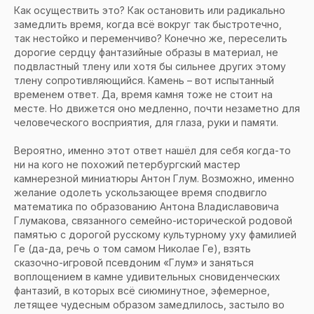
Как осуществить это? Как остановить или радикально
замедлить время, когда всё вокруг так быстротечно,
так нестойко и переменчиво? Конечно же, переселить
дорогие сердцу фантазийные образы в материал, не
подвластный тлену или хотя бы сильнее других этому
тлену сопротивляющийся. Камень – вот испытанный
временем ответ. Да, время камня тоже не стоит на
месте. Но движется оно медленно, почти незаметно для
человеческого восприятия, для глаза, руки и памяти.
Вероятно, именно этот ответ нашёл для себя когда-то
ни на кого не похожий петербургский мастер
камнерезной миниатюры Антон Глум. Возможно, именно
желание одолеть ускользающее время сподвигло
математика по образованию Антона Владиславовича
Глумакова, связанного семейно-исторической родовой
памятью с дорогой русскому культурному уху фамилией
Ге (да-да, речь о том самом Николае Ге), взять
сказочно-игровой псевдоним «Глум» и заняться
воплощением в камне удивительных сновиденческих
фантазий, в которых всё сиюминутное, эфемерное,
летящее чудесным образом замедлилось, застыло во