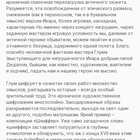
ироничная сказочная перезагрузка античного сюжета.
Разумеется, эта освобожденная от эпического размаха,
сниженная (как в переносном, так и в буквальном
смысле) версия Икара, более игровая, каскадная,
характерная. Но именно через концепт «игрушки», через
заданную мастером игровую условность мы, далекие от
античной героики обыватели, можем «войти» в роль
отчаянного безумца, одержимого идеей полета. Благо,
спасибо человечной фантазии мастера Глума
(выступающего для «игрушечного» Икара добрым папой
Дедалом, бывшим, как известно, художником, ваятелем
и зодчим), падать нам и нашему герою не высоко.
Глум шифрует в сюжетах своих работ множество
смыслов, разгадывать которые – всегда особый
зрительский труд. Это ироничное художественное
шифрование многослойно. Закодированные образы
раскрываются последовательно, выходя на свет один
из другого, подобно матрешкам. Яркий пример –
композиция «Шниффер». Уже само загадочное слово
«шниффер» заставляет погрузиться в глубины
этимологии и обнаружить, что аж с конца XVII века этим
словом (schniffer) в немецком языке обозначали вора.